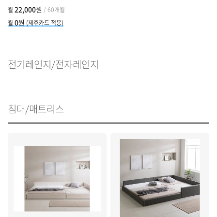
22,000
원
월
/ 60개월
0
원
월
(제휴카드 적용)
전기레인지/전자레인지
침대/매트리스