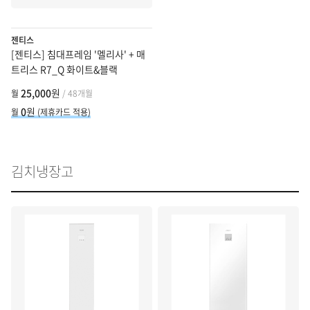
젠티스
[젠티스] 침대프레임 '멜리사' + 매
트리스 R7_Q 화이트&블랙
25,000
원
월
/ 48개월
0
원
월
(제휴카드 적용)
김치냉장고