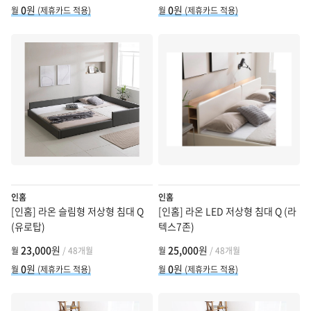
0
원
0
원
월
(제휴카드 적용)
월
(제휴카드 적용)
인홈
인홈
[인홈] 라온 슬림형 저상형 침대 Q
[인홈] 라온 LED 저상형 침대 Q (라
(유로탑)
텍스7존)
23,000
원
25,000
원
월
/ 48개월
월
/ 48개월
0
원
0
원
월
(제휴카드 적용)
월
(제휴카드 적용)