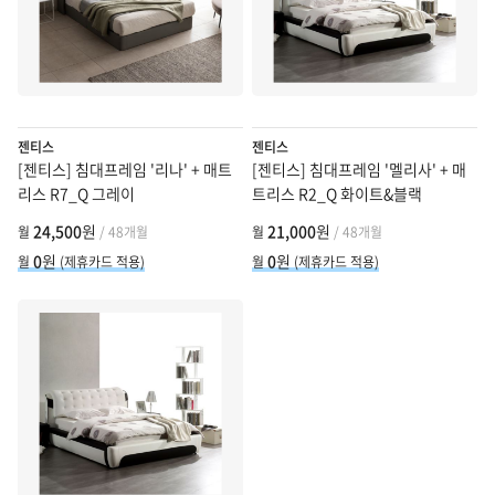
젠티스
젠티스
[젠티스] 침대프레임 '리나' + 매트
[젠티스] 침대프레임 '멜리사' + 매
리스 R7_Q 그레이
트리스 R2_Q 화이트&블랙
24,500
원
21,000
원
월
/ 48개월
월
/ 48개월
0
원
0
원
월
(제휴카드 적용)
월
(제휴카드 적용)