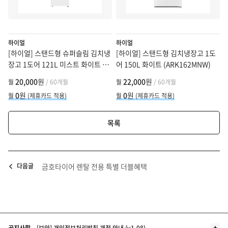
하이얼
하이얼
[하이얼] 스탠드형 슈퍼슬림 김치냉
[하이얼] 스탠드형 김치냉장고 1도
장고 1도어 121L 미스트 화이트 무
어 150L 화이트 (ARK162MNW)
광 (ARK121MNW)
20,000
원
22,000
원
월
/ 60개월
월
/ 60개월
0
원
0
원
월
(제휴카드 적용)
월
(제휴카드 적용)
목록
다음글
금호타이어 렌탈 전용 특별 더블혜택
더보기
공지사항