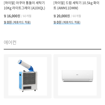
[하이얼] 아쿠아 통돌이 세탁기
[하이얼] 드럼 세탁기 10.5kg 화이
10Kg 라이트그레이 (A10XQL)
트 (AWM11DMW)
16,000
원
20,000
원
월
/ 60개월
월
/ 60개월
0
원
0
원
월
(제휴카드 적용)
월
(제휴카드 적용)
에어컨