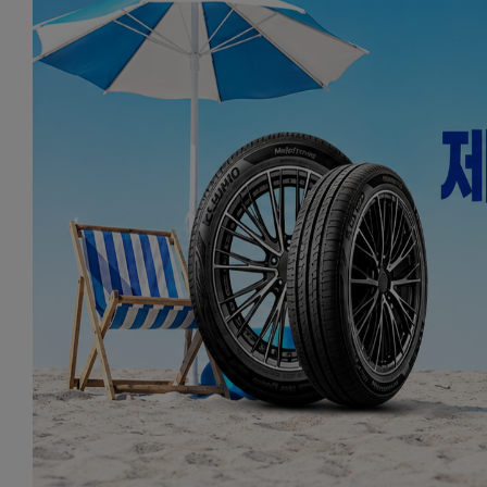
취미/레저/헬스
자동차용품
반려동물 용품