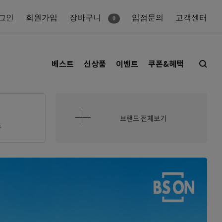
그인
회원가입
장바구니
입점문의
고객센터
0
베스트
신상품
이벤트
쿠폰&혜택
홈쎄라
브랜드 전체보기
스
프리미엄 리프팅 디바이스