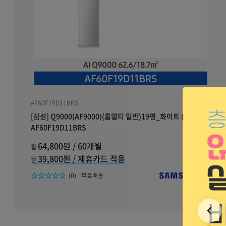
AF60F19D11BRS
[삼성] Q9000(AF9000)(홈멀티 일반)19평_화이트 (베이지)
AF60F19D11BRS
64,800원 / 60개월
월
39,800원 / 제휴카드 적용
월
리뷰수
(0)
무료배송
이전보기