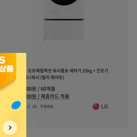
FH25WAX
[LG] 트롬 오브제컬렉션 워시콤보 세탁기 25kg + 건조기
15kg + 미니워시 (릴리 화이트)
129,300원 / 60개월
월
104,300원 / 제휴카드 적용
월
리뷰수
(0)
무료배송
다음보기