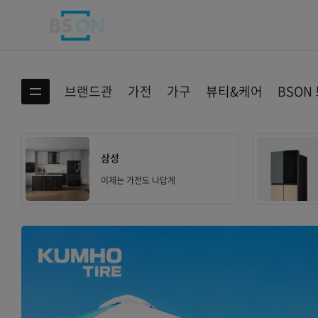
BS ON
브랜드관
가전
가구
뷰티&케어
BSON
전체카테고리 보기
삼성
가전
이제는 가전도 나답게
디지털/PC
홈인테리어
미용/건강/의료