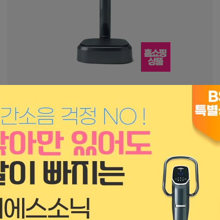
SW-VHBS
[비에스소닉] 음파 토탈 바디케어기 전신 진동 운동기구
49,900원 / 48개월
월
24,900원 / 제휴카드 적용
월
리뷰수
(0)
무료배송