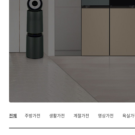
취미/레저/헬스
자동차용품
반려동물 용품
전체
주방가전
생활가전
계절가전
영상가전
욕실가