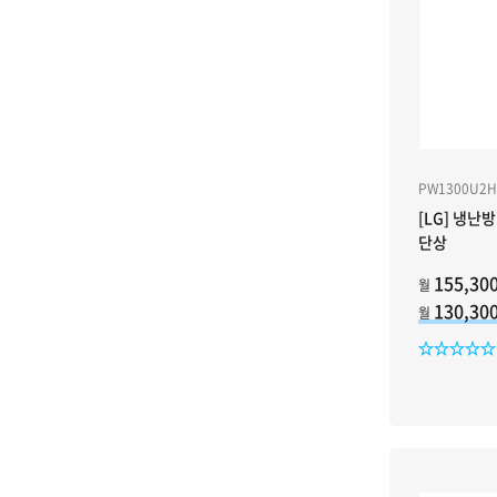
PW1300U2
[LG] 냉난
단상
155,30
월
130,3
월