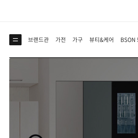
BS ON
브랜드관
가전
가구
뷰티&케어
BSON
전체카테고리 보기
가전
디지털/PC
홈인테리어
미용/건강/의료