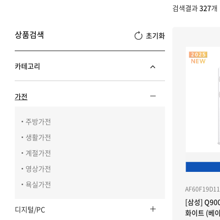
검색결과
327
개
상품검색
초기화
카테고리
sub menu toggle
가전
주방가전
생활가전
계절가전
영상가전
욕실가전
AF60F19D1
[삼성] Q90
sub menu toggle
디지털/PC
화이트 (베이지