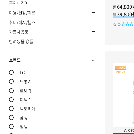
sub menu toggle
홈인테리어
64,800
월
sub menu toggle
미용/건강/의료
39,80
월
sub menu toggle
취미/레저/헬스
sub menu toggle
자동차용품
sub menu toggle
반려동물 용품
브랜드
LG
드롱기
로보락
미닉스
빅토리아
삼성
웰템