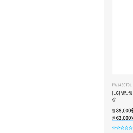
PW1450T9L
[LG] 냉난방
상
88,000
월
63,00
월