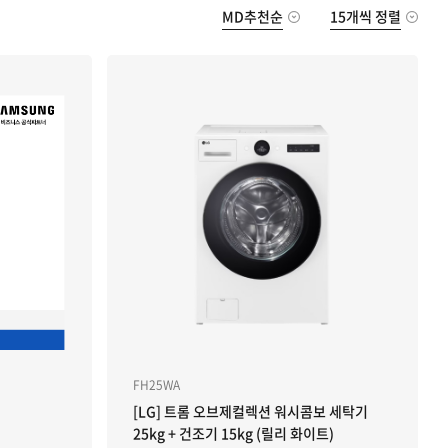
MD추천순
15개씩 정렬
FH25WA
[LG] 트롬 오브제컬렉션 워시콤보 세탁기
25kg + 건조기 15kg (릴리 화이트)