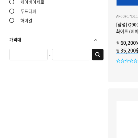
케이바이제로
푸드타파
AF60F17D1
하이얼
[삼성] Q90
화이트 (베이지
가격대
60,200
월
최소가격 입력
최대가격 입력
35,20
월
-