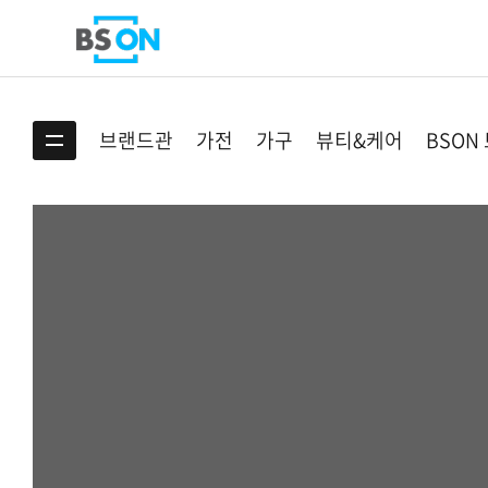
BS ON
브랜드관
가전
가구
뷰티&케어
BSON
전체카테고리 보기
가전
디지털/PC
홈인테리어
미용/건강/의료