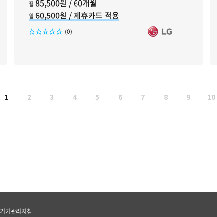
85,500원 / 60개월
월
60,500원 / 제휴카드 적용
월
리뷰수
(0)
1
2
3
4
5
6
7
8
9
10
기기관리지침