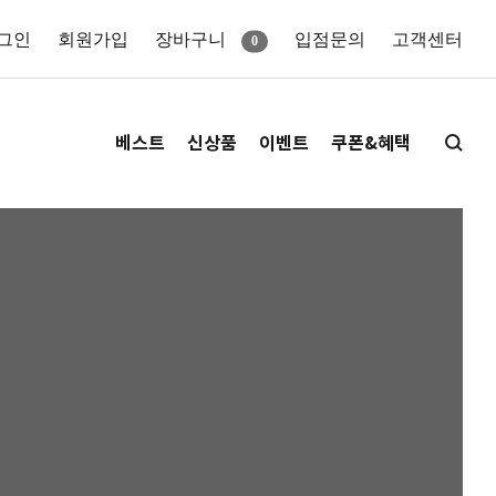
그인
회원가입
장바구니
입점문의
고객센터
0
베스트
신상품
이벤트
쿠폰&혜택