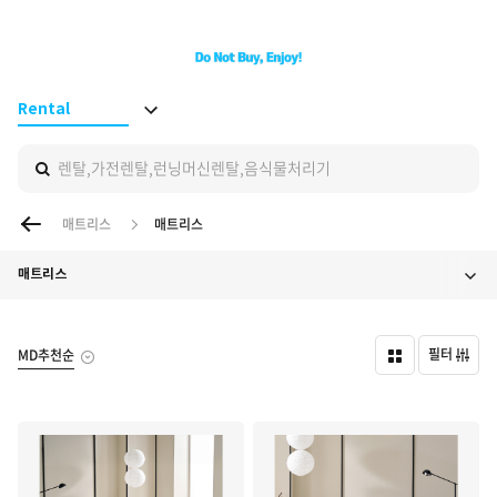
BS ON
Rental
렌탈,가전렌탈,런닝머신렌탈,음식물처리기
이전 페이지
매트리스
매트리스
매트리스
필터
MD추천순