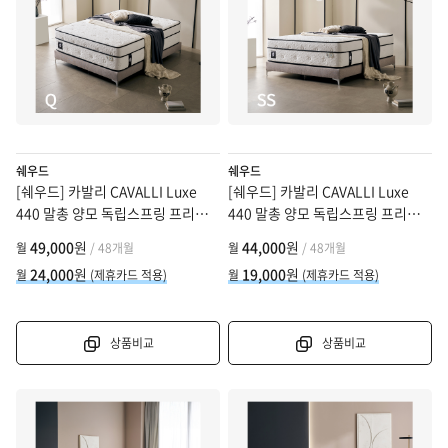
쉐우드
쉐우드
[쉐우드] 카발리 CAVALLI Luxe
[쉐우드] 카발리 CAVALLI Luxe
440 말총 양모 독립스프링 프리미
440 말총 양모 독립스프링 프리미
엄 매트리스 Q (퀸)
엄 매트리스 SS (슈퍼싱글)
49,000
원
44,000
원
월
/ 48개월
월
/ 48개월
24,000
원
19,000
원
월
(제휴카드 적용)
월
(제휴카드 적용)
상품비교
상품비교