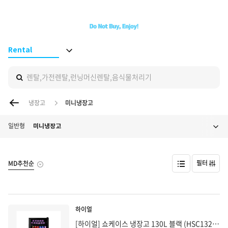
BS ON
Rental
렌탈,가전렌탈,런닝머신렌탈,음식물처리기
이전 페이지
냉장고
미니냉장고
일반형
미니냉장고
필터
MD추천순
하이얼
[하이얼] 쇼케이스 냉장고 130L 블랙 (HSC132MDB)