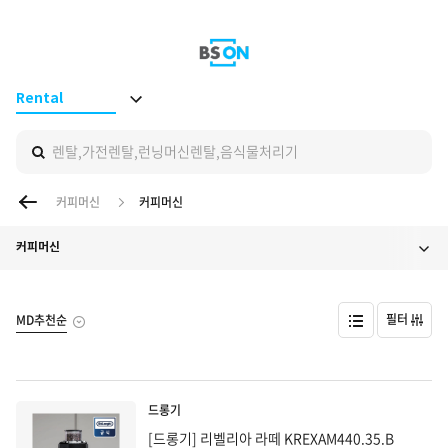
BS ON
Rental
렌탈,가전렌탈,런닝머신렌탈,음식물처리기
이전 페이지
커피머신
커피머신
커피머신
필터
MD추천순
드롱기
[드롱기] 리벨리아 라떼 KREXAM440.35.B