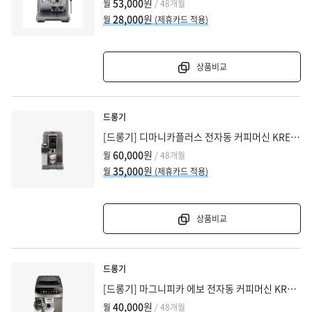
53,000
원
월
/ 48개월
28,000
원
월
(제휴카드 적용)
상품비교
드롱기
[드롱기] 디마니카플러스 전자동 커피머신 KRECAM370.95.T
60,000
원
월
/ 48개월
35,000
원
월
(제휴카드 적용)
상품비교
드롱기
[드롱기] 마그니피카 에보 전자동 커피머신 KRECAM290.81.TB
40,000
원
월
/ 48개월