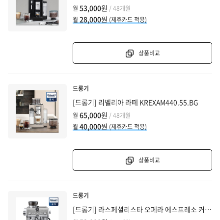
53,000
원
월
/ 48개월
28,000
원
월
(제휴카드 적용)
상품비교
드롱기
[드롱기] 리벨리아 라떼 KREXAM440.55.BG
65,000
원
월
/ 48개월
40,000
원
월
(제휴카드 적용)
상품비교
드롱기
[드롱기] 라스페셜리스타 오페라 에스프레소 커피머신 KREC9555.M