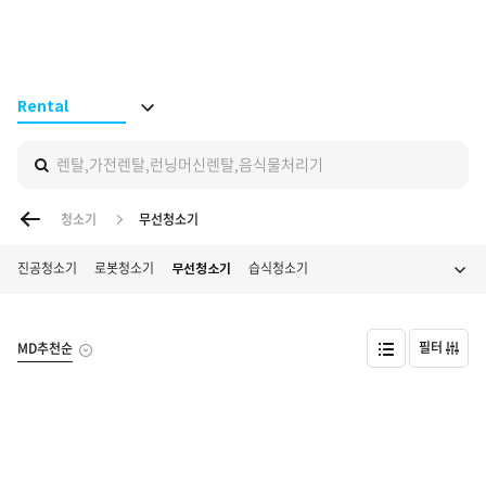
BS ON
Rental
렌탈,가전렌탈,런닝머신렌탈,음식물처리기
이전 페이지
청소기
무선청소기
진공청소기
로봇청소기
습식청소기
무선청소기
필터
MD추천순