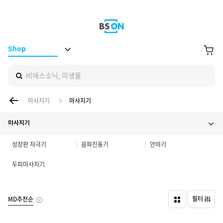
BS ON
장바구니
Shop
비에스소닉, 미생물
이전 페이지
마사지기
마사지기
마사지기
성장판 자극기
음파진동기
안마기
두피마사지기
필터
MD추천순