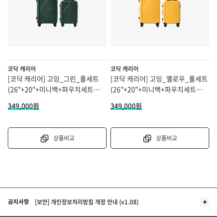
코닥 캐리어
코닥 캐리어
[코닥 캐리어] 고잉_그린_풀세트
[코닥 캐리어] 고잉_옐로우_풀세트
(26"+20"+미니백+파우치세트
(26"+20"+미니백+파우치세트
할인 적용 금액
+26"커버)
할인 적용 금액
+26"커버)
349,000원
349,000원
상품비교
상품비교
더보기
[보안] 개인정보처리방침 개정 안내 (v1.08)
공지사항