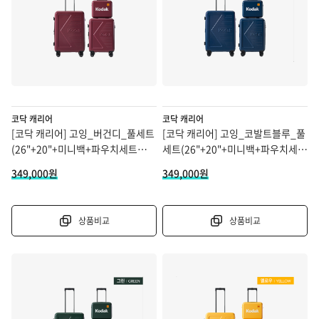
코닥 캐리어
코닥 캐리어
[코닥 캐리어] 고잉_버건디_풀세트
[코닥 캐리어] 고잉_코발트블루_풀
(26"+20"+미니백+파우치세트
세트(26"+20"+미니백+파우치세트
할인 적용 금액
+26"커버)
할인 적용 금액
+26"커버)
349,000원
349,000원
상품비교
상품비교